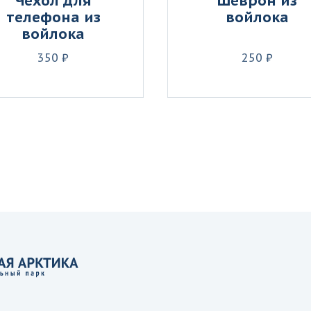
Чехол для
Шеврон из
телефона из
войлока
войлока
350 ₽
250 ₽