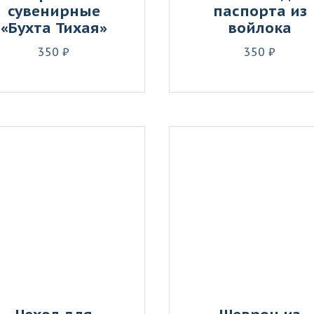
сувенирные
паспорта из
«Бухта Тихая»
войлока
350 ₽
350 ₽