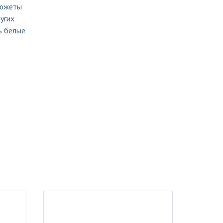
сюжеты
угих
ь белые