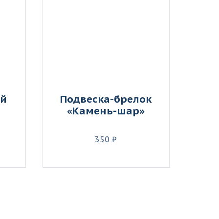
ый
Подвеска-брелок
«Камень-шар»
350 ₽