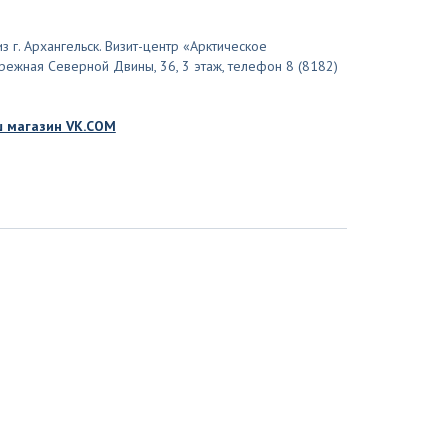
з г. Архангельск. Визит-центр «Арктическое
бережная Северной Двины, 36, 3 этаж, телефон 8 (8182)
 магазин VK.COM