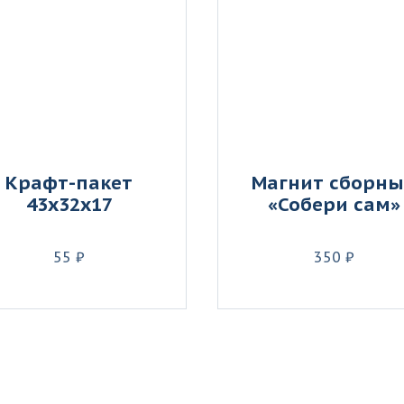
Крафт-пакет
Магнит сборн
43х32х17
«Собери сам»
55 ₽
350 ₽