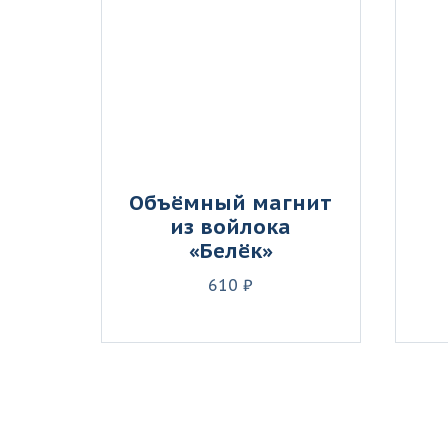
Объёмный магнит
из войлока
«Белёк»
610 ₽