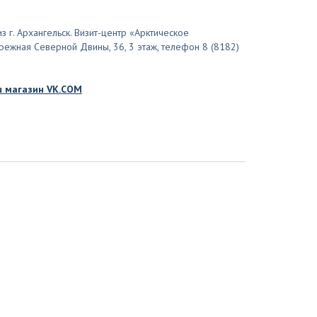
з г. Архангельск. Визит-центр «Арктическое
бережная Северной Двины, 36, 3 этаж, телефон 8 (8182)
 магазин VK.COM