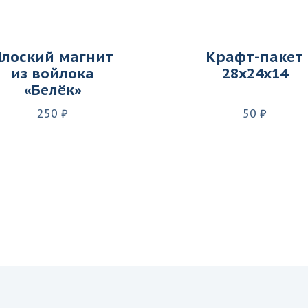
Плоский магнит
Крафт-пакет
из войлока
28х24х14
«Белёк»
250 ₽
50 ₽