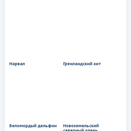
Нарвал
Гренландский кит
Беломордый дельфин
Новоземельский
северный олень