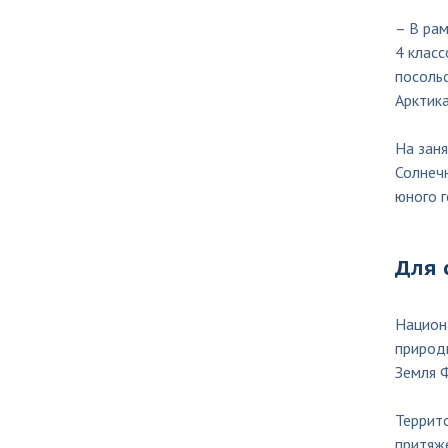
– В рам
4 класс
посольс
Арктик
На заня
Солнеч
юного г
Для 
Национа
природ
Земля 
Террит
притяж