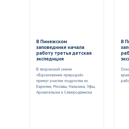
В Пинежском
В 
заповеднике начала
зап
работу третья детская
раб
экспедиция
эк
В творческой смене
Осно
«Вдохновение природой»
крае
примут участие подростки из
рабо
Карелии, Москвы, Нальчика, Уфы,
Архангельска и Северодвинска