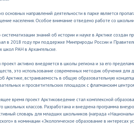
з основных направлений деятельности в парке является пропаг
щение населения. Особое внимание отведено работе со школьни
 систематизации знаний об истории и науке в Арктике создан 
вал в 2018 году при поддержке Минприроды России и Правитель
 школ РАН в Архангельске.
 проект активно внедряется в школы региона и за его пределами
ществ, это использование современных методик обучения для 
 об Арктике, встраиваемость в общую образовательную концепц
вательных и просветительских площадок с флагманским центром
оящее время проект Арктиковедение стал комплексной образова
го школьных классов. Разработана и внедрена программа внеур
тивный словарь для младших школьников (награда «Национальна
кого» в номинации «Экологическое образование в интересах ус