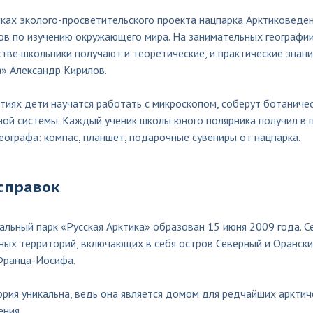
ках эколого-просветительского проекта нацпарка Арктиковеден
ов по изучению окружающего мира. На занимательных географии
тве школьники получают и теоретические, и практические знани
а» Александр Кирилов.
тиях дети научатся работать с микроскопом, соберут ботаниче
ной системы. Каждый ученик школы юного полярника получил в 
еографа: компас, планшет, подарочные сувениры от нацпарка.
справок
льный парк «Русская Арктика» образован 15 июня 2009 года. С
ных территорий, включающих в себя остров Северный и Орански
Франца-Иосифа.
ория уникальна, ведь она является домом для редчайших аркти
ения.