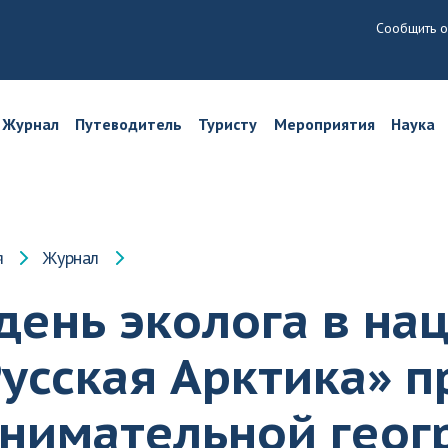
Сообщить о
Журнал
Путеводитель
Туристу
Мероприятия
Наука
я
Журнал
день эколога в на
усская Арктика» п
анимательной геог