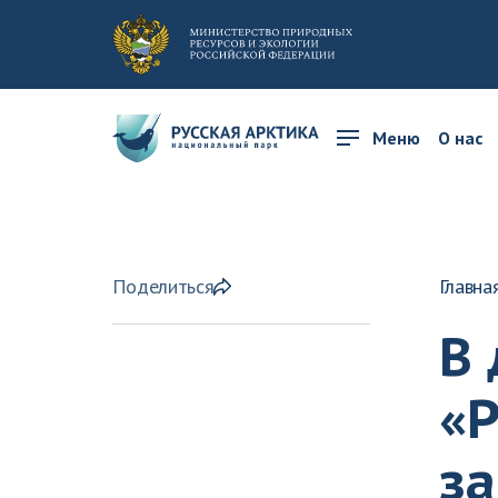
Меню
О нас
Поделиться
Главна
В 
«Р
з