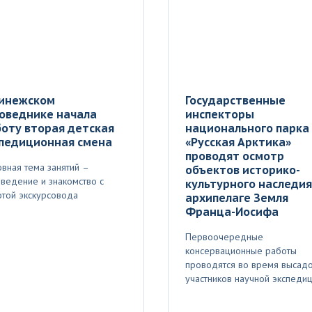
Пинежском
Государственные
оведнике начала
инспекторы
оту вторая детская
национального парка
спедиционная смена
«Русская Арктика»
проводят осмотр
вная тема занятий –
объектов историко-
ведение и знакомство с
культурного наследия
той экскурсовода
архипелаге Земля
Франца-Иосифа
Первоочередные
консервационные работы
проводятся во время высад
участников научной экспеди