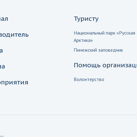
нал
Туристу
Национальный парк «Русская
водитель
Арктика»
а
Пинежский заповедник
Помощь организац
иа
Волонтерство
приятия