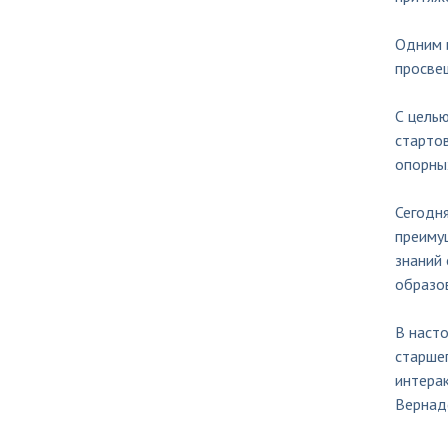
Одним и
просве
С целью
старто
опорных
Сегодня
преиму
знаний
образо
В наст
старше
интерак
Вернадс