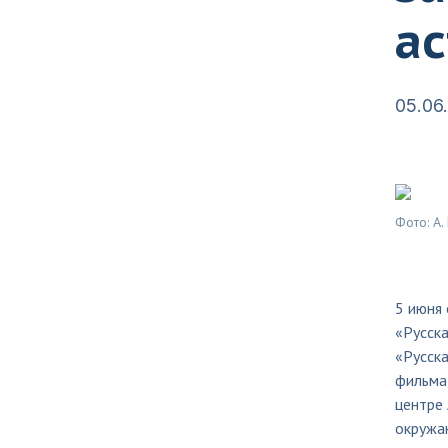
а
05.06
Фото: А.
5 июня 
«Русска
«Русска
фильма 
центре
окружа