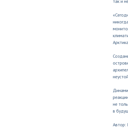
так и 
«Сегодн
никогда
монитор
климати
Арктик
Создан
остров
архипе
неусто
Динами
реакци
не тол
в буду
Автор: