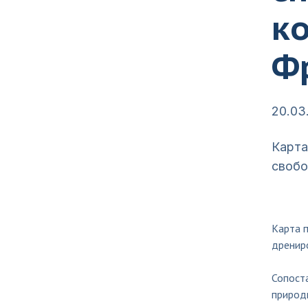
к
Ф
20.03
Карта
свобо
Карта 
дренир
Сопост
природ