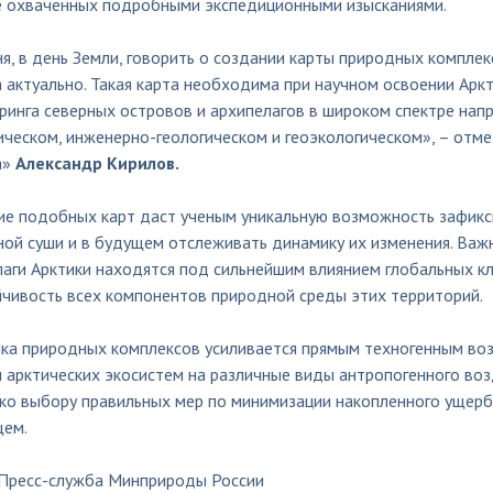
не охваченных подробными экспедиционными изысканиями.
я, в день Земли, говорить о создании карты природных компле
 актуально. Такая карта необходима при научном освоении Арк
инга северных островов и архипелагов в широком спектре напр
ческом, инженерно-геологическом и геоэкологическом», – отме
а»
Александр Кирилов.
ие подобных карт даст ученым уникальную возможность зафикс
ной суши и в будущем отслеживать динамику их изменения. Важ
лаги Арктики находятся под сильнейшим влиянием глобальных к
йчивость всех компонентов природной среды этих территорий.
ка природных комплексов усиливается прямым техногенным воз
и арктических экосистем на различные виды антропогенного во
ько выбору правильных мер по минимизации накопленного ущерб
щем.
 Пресс-служба Минприроды России