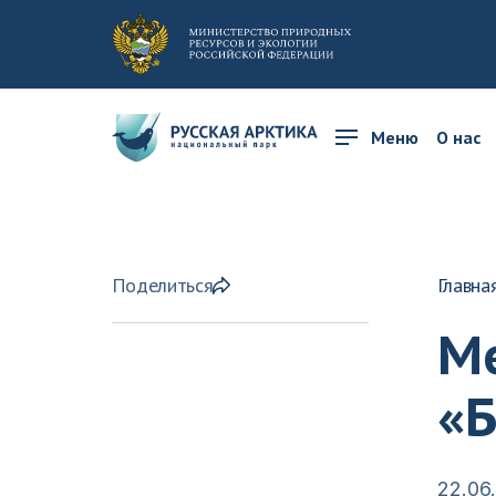
Меню
О нас
Поделиться
Главна
М
«
22.06