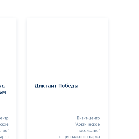
с.
Диктант Победы
ьм
центр
Визит-центр
еское
"Арктическое
ство"
посольство"
парка
национального парка