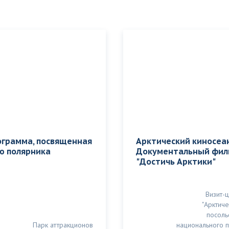
ограмма, посвященная
Арктический киносеан
ю полярника
Документальный фил
"Достичь Арктики"
Визит-
"Арктич
посоль
Парк аттракционов
национального 