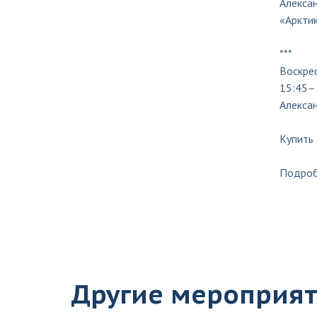
Алекса
«Арктик
***
Воскрес
15:45–
Алексан
Купить 
Подроб
Другие мероприя