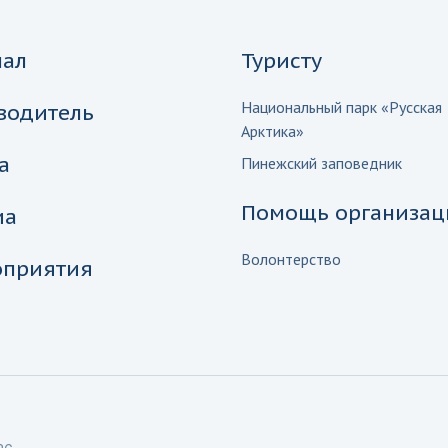
нал
Туристу
Национальный парк «Русская
водитель
Арктика»
а
Пинежский заповедник
Помощь организац
иа
Волонтерство
приятия