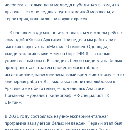
человека, а только лапа медведя и убедиться в том, что
Арктика — это не ледяная пустыня вечной мерзлоты, а
территория, полная жизни и ярких красок.
— В прошлом году мне повезло оказаться в одном рейсе с
командой «Хозяин Арктики». Три недели мы работали в
высоких широтах на «Михаиле Сомове». Однажды,
«медведологи» взяли меня на борт МИ-8 — это был
удивительный опыт! Выследить белого медведя на белых
пространствах, а затем провести масштабное
исследование, нанеся минимальный вред животному — это
ювелирная работа. Вся выставка пропитана любовью к
Арктике и её обитателям, — поделилась Анастасия
Ломакина, журналист, видеограф, PR-специалист ГК
«Титан».
В 2021 году состоялась научно-экспериментальная
программа авиаучётов белых медведей. Первый этап был
посвящён авиамониторингу и начался посёлке Тикси.