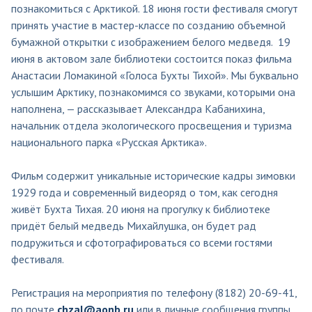
познакомиться с Арктикой. 18 июня гости фестиваля смогут
принять участие в мастер-классе по созданию объемной
бумажной открытки с изображением белого медведя. 19
июня в актовом зале библиотеки состоится показ фильма
Анастасии Ломакиной «Голоса Бухты Тихой». Мы буквально
услышим Арктику, познакомимся со звуками, которыми она
наполнена, — рассказывает Александра Кабанихина,
начальник отдела экологического просвещения и туризма
национального парка «Русская Арктика».
Фильм содержит уникальные исторические кадры зимовки
1929 года и современный видеоряд о том, как сегодня
живёт Бухта Тихая. 20 июня на прогулку к библиотеке
придёт белый медведь Михайлушка, он будет рад
подружиться и сфотографироваться со всеми гостями
фестиваля.
Регистрация на мероприятия по телефону (8182) 20-69-41,
по почте
chzal@aonb.ru
или в личные сообщения группы