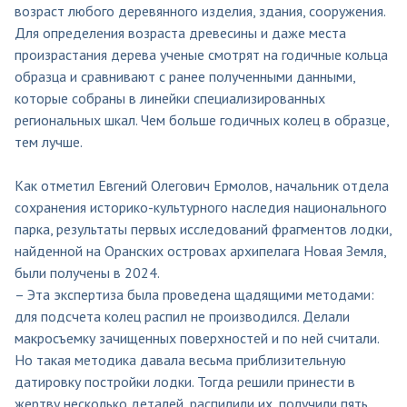
возраст любого деревянного изделия, здания, сооружения.
Для определения возраста древесины и даже места
произрастания дерева ученые смотрят на годичные кольца
образца и сравнивают с ранее полученными данными,
которые собраны в линейки специализированных
региональных шкал. Чем больше годичных колец в образце,
тем лучше.
Как отметил Евгений Олегович Ермолов, начальник отдела
сохранения историко-культурного наследия национального
парка, результаты первых исследований фрагментов лодки,
найденной на Оранских островах архипелага Новая Земля,
были получены в 2024.
– Эта экспертиза была проведена щадящими методами:
для подсчета колец распил не производился. Делали
макросъемку зачищенных поверхностей и по ней считали.
Но такая методика давала весьма приблизительную
датировку постройки лодки. Тогда решили принести в
жертву несколько деталей, распилили их, получили пять