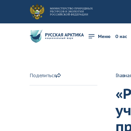
Меню
О нас
Поделиться
Главна
«Р
у
п