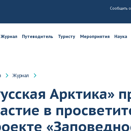
Сообщить о
Журнал
Путеводитель
Туристу
Мероприятия
Наука
я
Журнал
усская Арктика» п
частие в просвети
роекте «Заповедно