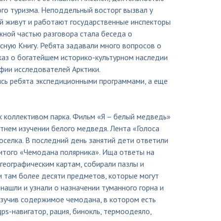
го туризма. Неподдельный восторг вызвал у
ой живут и работают государственные инспекторы
жной частью разговора стала беседа о
сную Книгу. Ребята задавали много вопросов о
каз о богатейшем историко-культурном наследии
фии исследователей Арктики.
сь ребята экспедиционными программами, а еще
 коллективом парка. Фильм «Я – белый медведь»
етнем изучении белого медведя. Лента «Голоса
селка. В последний день занятий дети ответили
итого «Чемодана полярника». Ища ответы на
 географическим картам, собирали пазлы и
и там более десяти предметов, которые могут
нашли и узнали о назначении туманного горна и
изучив содержимое чемодана, в котором есть
gps-навигатор, рация, бинокль, термоодеяло,