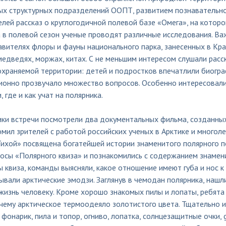
ых структурных подразделений ООПТ, развитием познавательно
лей рассказ о круглогодичной полевой базе «Омега», на котор
а в полевой сезон ученые проводят различные исследования. Ва
вителях флоры и фауны национального парка, занесенных в Кра
едведях, моржах, китах. С не меньшим интересом слушали расс
охраняемой территории: детей и подростков впечатлили биогра
ионно прозвучало множество вопросов. Особенно интересовали
, где и как учат на полярника.
ики встречи посмотрели два документальных фильма, созданных
мил зрителей с работой российских ученых в Арктике и многол
ихой» посвящена богатейшей истории знаменитого полярного по
росы «Полярного квиза» и познакомились с содержанием знамен
 квиза, команды выясняли, какое отношение имеют губа и нос к
вали арктические эмодзи. Заглянув в чемодан полярника, нашл
жизнь человеку. Кроме хорошо знакомых пилы и лопаты, ребята 
очему арктическое термоодеяло золотистого цвета. Тщательно 
 фонарик, пила и топор, огниво, лопатка, солнцезащитные очки, 