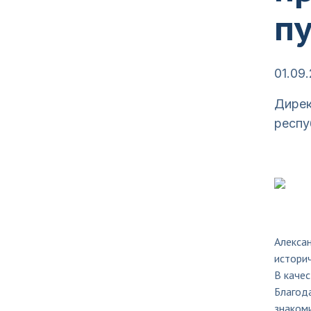
п
01.09
Дирек
респу
Алексан
историч
В качес
Благод
знакоми