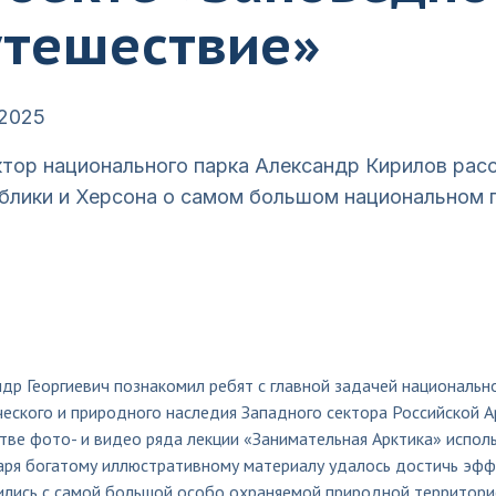
утешествие»
.2025
тор национального парка Александр Кирилов ра
блики и Херсона о самом большом национальном 
др Георгиевич познакомил ребят с главной задачей национально
еского и природного наследия Западного сектора Российской А
тве фото- и видео ряда лекции «Занимательная Арктика» испол
аря богатому иллюстративному материалу удалось достичь эффе
лись с самой большой особо охраняемой природной территорией