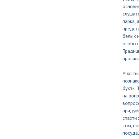
основн
слушате
парка, 
предста
белых м
особо 
Традиц
просили
Участн
познако
бухты Т
на воп
вопросы
придумы
спасти 
том, п
посуда,