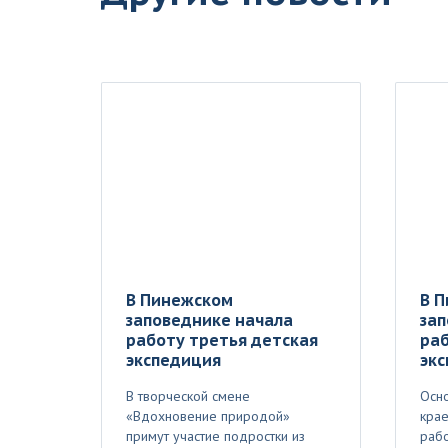
В Пинежском
В 
заповеднике начала
зап
работу третья детская
раб
экспедиция
эк
В творческой смене
Осно
«Вдохновение природой»
крае
примут участие подростки из
рабо