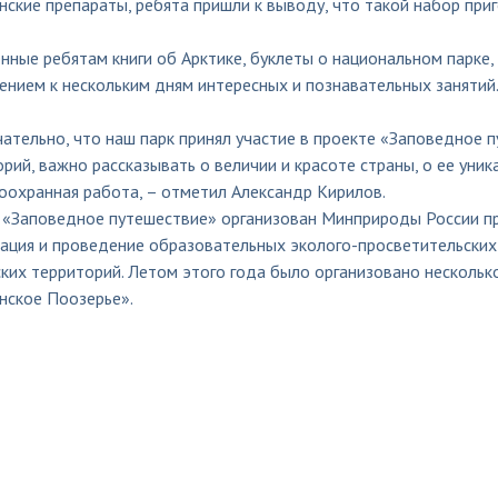
ские препараты, ребята пришли к выводу, что такой набор приг
ные ребятам книги об Арктике, буклеты о национальном парке, 
ением к нескольким дням интересных и познавательных занятий
ательно, что наш парк принял участие в проекте «Заповедное 
рий, важно рассказывать о величии и красоте страны, о ее уник
оохранная работа, – отметил Александр Кирилов.
 «Заповедное путешествие» организован Минприроды России при
зация и проведение образовательных эколого-просветительских
ких территорий. Летом этого года было организовано нескольк
нское Поозерье».