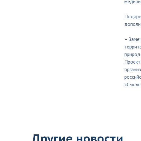
медицин
Подарен
дополн
– Замеч
террито
природ
Проект
органи
российс
«Смоле
Другие новости