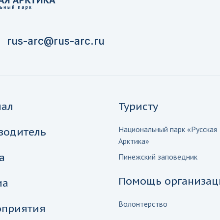
rus-arc@rus-arc.ru
нал
Туристу
Национальный парк «Русская
водитель
Арктика»
а
Пинежский заповедник
Помощь организац
иа
Волонтерство
приятия