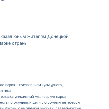
ссказал юным жителям Донецкой
парке страны
го парка – сохранением культурного,
рктики.
ьзовался уникальный медиаархив парка.
кта погружения, и дети с огромным интересом
 России: с её главной миссией, деятельностью