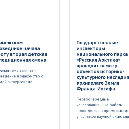
Пинежском
Государственные
оведнике начала
инспекторы
оту вторая детская
национального парка
спедиционная смена
«Русская Арктика»
проводят осмотр
вная тема занятий –
объектов историко-
ведение и знакомство с
культурного наследия
той экскурсовода
архипелаге Земля
Франца-Иосифа
Первоочередные
консервационные работы
проводятся во время высад
участников научной экспеди