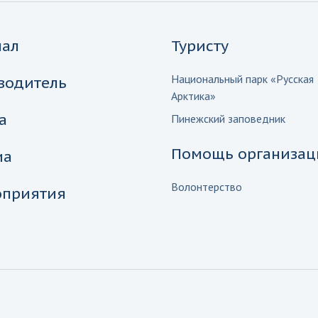
нал
Туристу
Национальный парк «Русская
водитель
Арктика»
а
Пинежский заповедник
Помощь организац
иа
Волонтерство
приятия