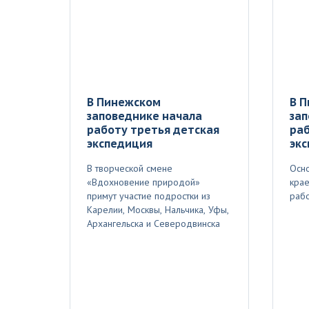
В Пинежском
В 
заповеднике начала
зап
работу третья детская
раб
экспедиция
эк
В творческой смене
Осно
«Вдохновение природой»
крае
примут участие подростки из
рабо
Карелии, Москвы, Нальчика, Уфы,
Архангельска и Северодвинска