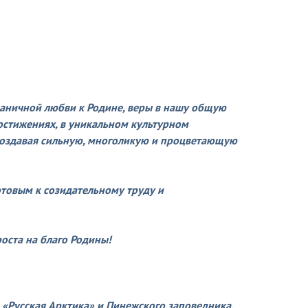
раничной любви к Родине, веры в нашу общую
остижениях, в уникальном культурном
 создавая сильную, многоликую и процветающую
отовым к созидательному труду и
оста на благо Родины!
 «Русская Арктика» и Пинежского заповедника,