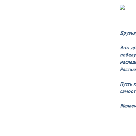
Друзья
Этот д
победу
наслед
Россию
Пусть 
самоот
Желаем