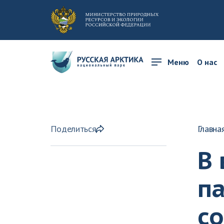
Меню
О нас
Поделиться
Главна
В
па
со