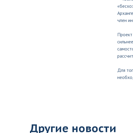
«бесхо
Арханг
член ин
Проект
сильне
самост
рассчит
Для то
необход
Другие новости