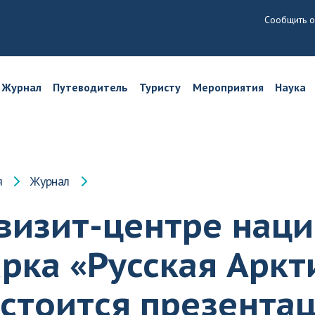
Сообщить о
Журнал
Путеводитель
Туристу
Мероприятия
Наука
я
Журнал
 визит-центре нац
рка «Русская Аркт
стоится презента