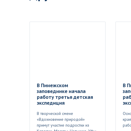
В Пинежском
В 
заповеднике начала
зап
работу третья детская
раб
экспедиция
эк
В творческой смене
Осно
«Вдохновение природой»
крае
примут участие подростки из
рабо