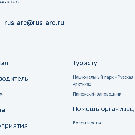
rus-arc@rus-arc.ru
нал
Туристу
Национальный парк «Русская
водитель
Арктика»
а
Пинежский заповедник
Помощь организац
иа
Волонтерство
приятия