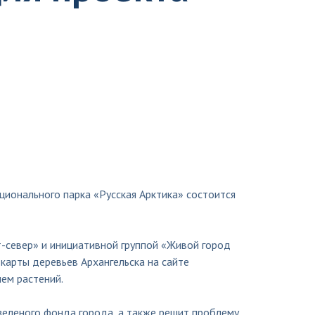
ационального парка «Русская Арктика» состоится
-север» и инициативной группой «Живой город
карты деревьев Архангельска на сайте
лем растений.
еленого фонда города, а также решит проблему