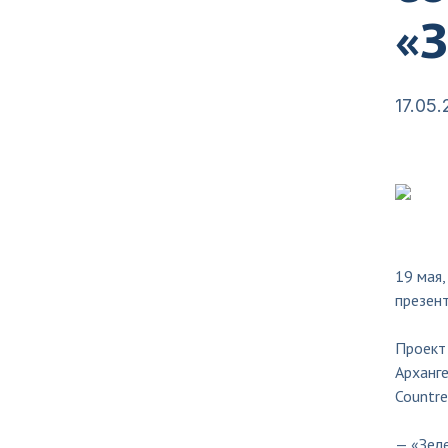
«
17.05
19 мая,
презент
Проект
Арханге
Countre
— «Зел