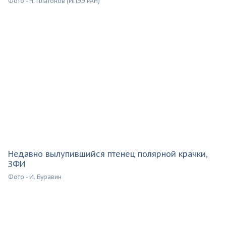
Фото - Н. Платонов (ИПЭЭ РАН)
Недавно вылупившийся птенец полярной крачки,
ЗФИ
Фото - И. Буравин