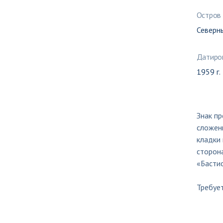
Остров
Северн
Датиро
1959 г.
Знак пр
сложенн
кладки 
сторона
«Бастио
Требует