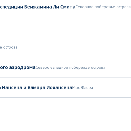
спедиции Бенжамина Ли Смита
Северное побережье острова
е острова
ого аэродрома
Северо-западное побережье острова
а Нансена и Ялмара Иохансена
Мыс Флора