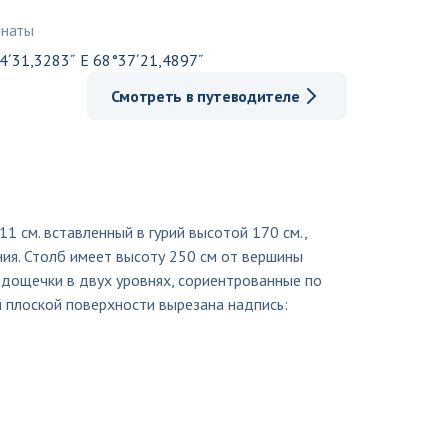
инаты
4´31,3283˝ E 68°37´21,4897˝
Смотреть в путеводителе
1 см. вставленный в гурий высотой 170 см.,
ния. Столб имеет высоту 250 см от вершины
 дощечки в двух уровнях, сориентрованные по
й плоской поверхности вырезана надпись: