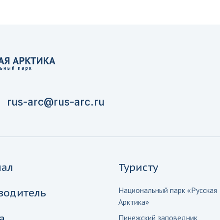
rus-arc@rus-arc.ru
нал
Туристу
Национальный парк «Русская
водитель
Арктика»
а
Пинежский заповедник