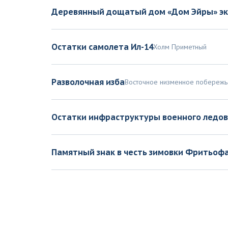
Деревянный дощатый дом «Дом Эйры» эк
Остатки самолета Ил-14
Холм Приметный
Разволочная изба
Восточное низменное побережь
Остатки инфраструктуры военного ледов
Памятный знак в честь зимовки Фритьоф