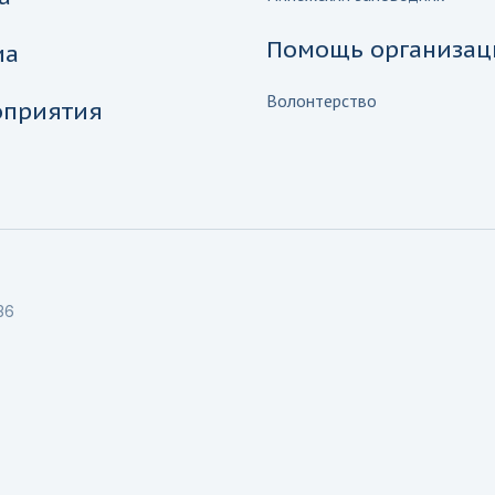
Помощь организац
иа
Волонтерство
приятия
36