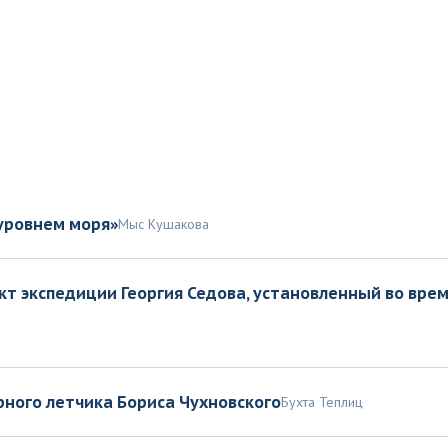
уровнем моря»
Мыс Кушакова
т экспедиции Георгия Седова, установленный во время 
рного летчика Бориса Чухновского
Бухта Теплиц