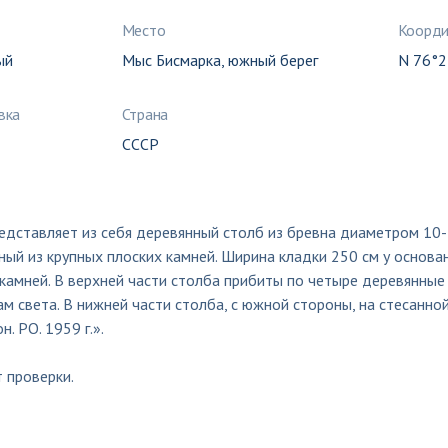
Место
Коорд
ый
Мыс Бисмарка, южный берег
N 76°2
вка
Страна
СССР
едставляет из себя деревянный столб из бревна диаметром 10-1
ый из крупных плоских камней. Ширина кладки 250 см у основа
камней. В верхней части столба прибиты по четыре деревянные
м света. В нижней части столба, с южной стороны, на стесанно
н. РО. 1959 г.».
 проверки.