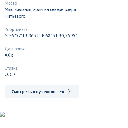
Место
Мыс Желания, холм на севере озера
Питьевого
Координаты
N 76°57´13,0632˝ E 68°31´30,7595˝
Датировка
ХХ в.
Страна
СССР
Смотреть в путеводителе