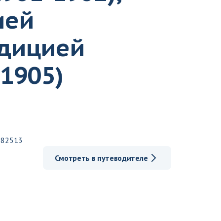
ией
едицией
1905)
982513
Смотреть в путеводителе