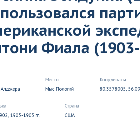
спользовался парт
мериканской эксп
тони Фиала (1903-
Место
Координаты
 Алджера
Мыс Пологий
80.3578005, 56.0
вка
Страна
02, 1903-1905 гг.
США