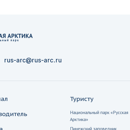
rus-arc@rus-arc.ru
нал
Туристу
Национальный парк «Русская
водитель
Арктика»
а
Пинежский заповедник