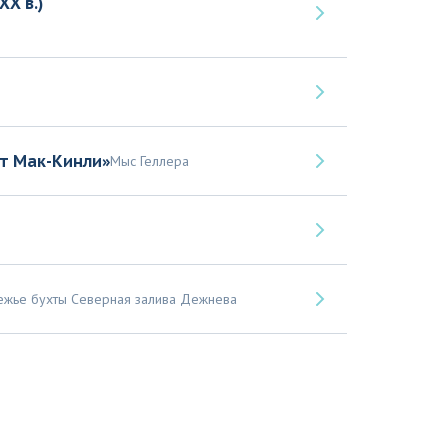
Х в.)
рт Мак-Кинли»
Мыс Геллера
ежье бухты Северная залива Дежнева