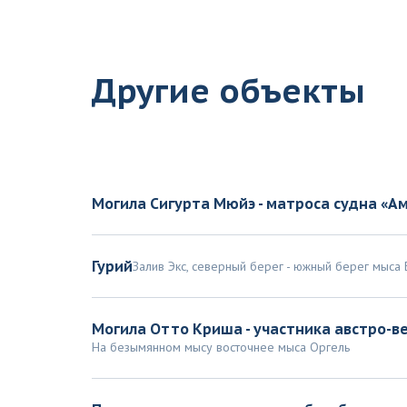
Другие объекты
Могила Сигурта Мюйэ - матроса судна «А
Гурий
Залив Экс, северный берег - южный берег мыса
Могила Отто Криша - участника австро-в
На безымянном мысу восточнее мыса Оргель