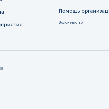
Помощь организац
иа
Волонтерство
приятия
36