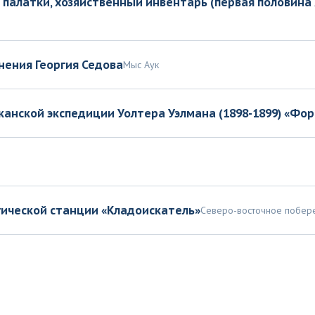
палатки, хозяйственный инвентарь (первая половина Х
нения Георгия Седова
Мыс Аук
анской экспедиции Уолтера Уэлмана (1898-1899) «Фо
ической станции «Кладоискатель»
Северо-восточное побер