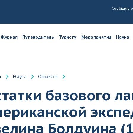
Сообщить о
Журнал
Путеводитель
Туристу
Мероприятия
Наука
я
Наука
Объекты
татки базового ла
мериканской эксп
елина Болдуина (1