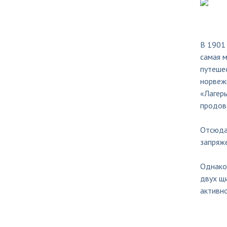
В 1901
самая м
путешес
норвежц
«Лагер
продов
Отсюда 
запряж
Однако 
двух щ
активно