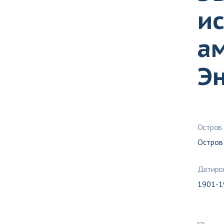
и
а
Эн
Остров
Остров
Датиро
1901-19