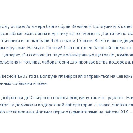
 году остров Алджера был выбран Эвелином Болдуиным в качест
асштабная экспедиция в Арктику на тот момент. Достаточно ска
твенники использовали 428 собак и 15 пони. Всего в экспедици
ы и русские. На мысе Пологий был построен базовый лагерь, п
ь Циглера». Он состоял из двух восьмигранных щитовых домико
ольствия и топлива, лаборатории для производства водорода,
весной 1902 года Болдуин планировал отправиться на Северный
енных собаками и пони.
добраться до Северного полюса Болдуину так и не удалось. На
итовых домиков и водородной лаборатории, а также многочисл
го исследования Арктики первооткрывателями на рубеже XIX – 