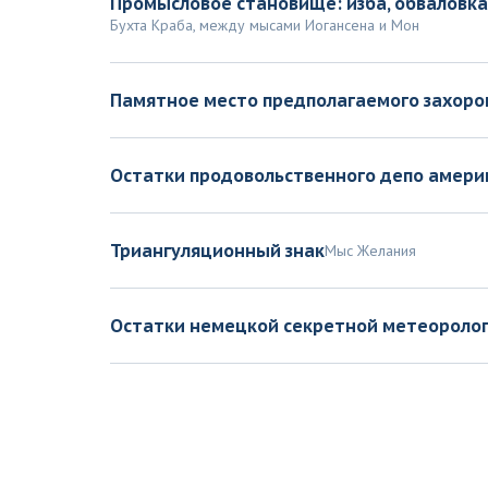
Промысловое становище: изба, обваловка 
Бухта Краба, между мысами Иогансена и Мон
Памятное место предполагаемого захоро
Остатки продовольственного депо америк
Триангуляционный знак
Мыс Желания
Остатки немецкой секретной метеоролог